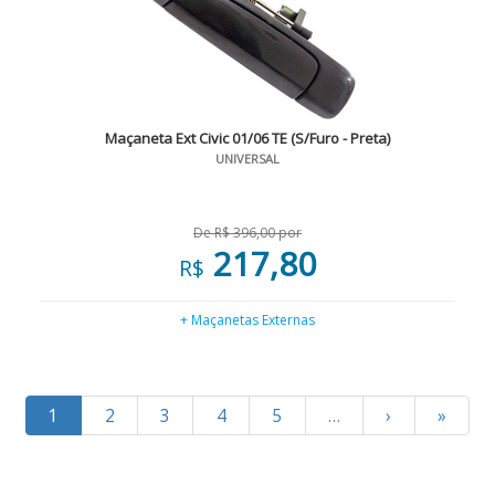
Maçaneta Ext Civic 01/06 TE (S/Furo - Preta)
UNIVERSAL
De R$ 396,00 por
217,80
R$
+ Maçanetas Externas
1
2
3
4
5
…
›
»