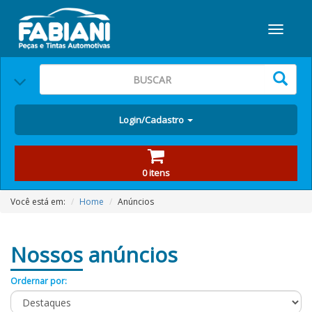
Login/Cadastro
0 itens
Você está em:
Home
Anúncios
Nossos
anúncios
Ordernar por: