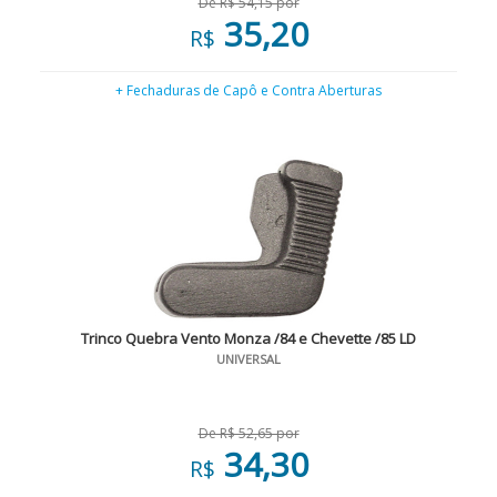
De R$ 54,15 por
35,20
R$
+ Fechaduras de Capô e Contra Aberturas
Trinco Quebra Vento Monza /84 e Chevette /85 LD
UNIVERSAL
De R$ 52,65 por
34,30
R$