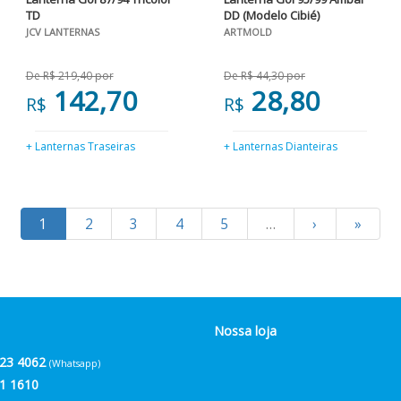
TD
DD (Modelo Cibié)
JCV LANTERNAS
ARTMOLD
De R$ 219,40 por
De R$ 44,30 por
142,70
28,80
R$
R$
+ Lanternas Traseiras
+ Lanternas Dianteiras
1
2
3
4
5
…
›
»
Nossa loja
23 4062
(Whatsapp)
1 1610