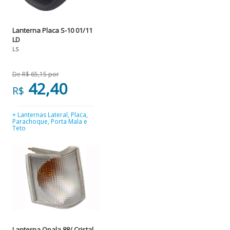
Lanterna Placa S-10 01/11
LD
LS
De R$ 65,15 por
42,40
R$
+ Lanternas Lateral, Placa,
Parachoque, Porta Mala e
Teto
Lanterna Opala 88/ Cristal