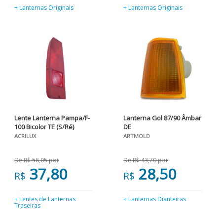
+ Lanternas Originais
+ Lanternas Originais
Lente Lanterna Pampa/F-
Lanterna Gol 87/90 Âmbar
100 Bicolor TE (S/Ré)
DE
ACRILUX
ARTMOLD
De R$ 58,05 por
De R$ 43,70 por
37,80
28,50
R$
R$
+ Lentes de Lanternas
+ Lanternas Dianteiras
Traseiras