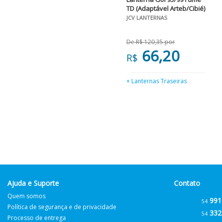
TD (Adaptável Arteb/Cibié)
JCV LANTERNAS
De R$ 120,35 por
66,20
R$
+ Lanternas Traseiras
Ajuda e Suporte
Contato
Quem somos
991
54
Política de segurança e de privacidade
332
54
Processo de entrega