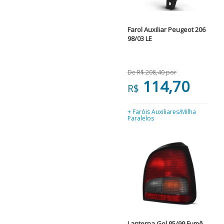
Farol Auxiliar Peugeot 206
98/03 LE
De R$ 208,40 por
114,70
R$
+ Faróis Auxiliares/Milha
Paralelos
Lanterna Gol 95/99 Fumê