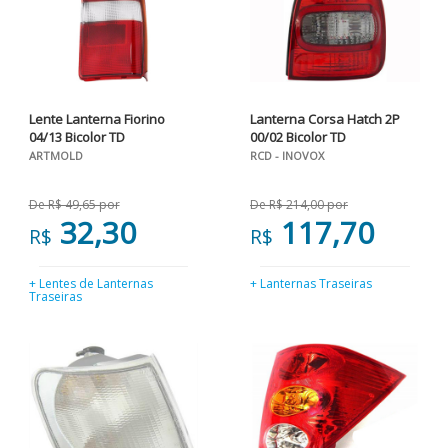
Lente Lanterna Fiorino
Lanterna Corsa Hatch 2P
04/13 Bicolor TD
00/02 Bicolor TD
ARTMOLD
RCD - INOVOX
De R$ 49,65 por
De R$ 214,00 por
32,30
117,70
R$
R$
+ Lentes de Lanternas
+ Lanternas Traseiras
Traseiras