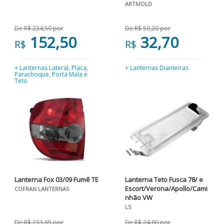
ARTMOLD
De R$ 234,50 por
De R$ 50,20 por
152,50
32,70
R$
R$
+ Lanternas Lateral, Placa,
+ Lanternas Dianteiras
Parachoque, Porta Mala e
Teto
Lanterna Fox 03/09 Fumê TE
Lanterna Teto Fusca 78/ e
Escort/Verona/Apollo/Cami
COFRAN LANTERNAS
nhão VW
LS
De R$ 233,65 por
De R$ 24,80 por