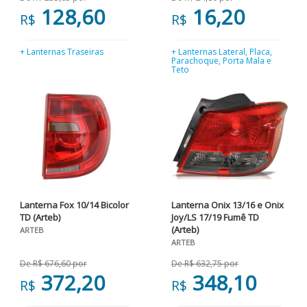
128,60
16,20
R$
R$
+ Lanternas Traseiras
+ Lanternas Lateral, Placa,
Parachoque, Porta Mala e
Teto
Lanterna Fox 10/14 Bicolor
Lanterna Onix 13/16 e Onix
TD (Arteb)
Joy/LS 17/19 Fumê TD
(Arteb)
ARTEB
ARTEB
De R$ 676,60 por
De R$ 632,75 por
372,20
348,10
R$
R$