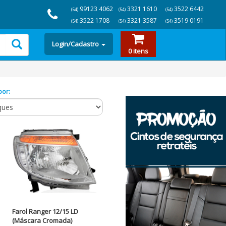
99123 4062
3321 1610
3522 6442
(54)
(54)
(54)
3522 1708
3321 3587
3519 0191
(54)
(54)
(54)
Login/Cadastro
0 itens
por:
Farol Ranger 12/15 LD
(Máscara Cromada)