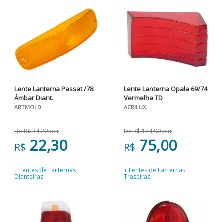
Lente Lanterna Passat /78
Lente Lanterna Opala 69/74
Âmbar Diant.
Vermelha TD
ARTMOLD
ACRILUX
De R$ 34,20 por
De R$ 124,90 por
22,30
75,00
R$
R$
+ Lentes de Lanternas
+ Lentes de Lanternas
Dianteiras
Traseiras