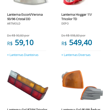
Lanterna Escort/Verona
Lanterna Hoggar 11/
93/96 Cristal DD
Tricolor TD
ARTMOLD
DEPO
De R$ 90,80 por
De R$ 998,80 por
59,10
549,40
R$
R$
+ Lanternas Dianteiras
+ Lanternas Diversas
Lanterna Gol 87/94 Tricolor
Lanterna Gol 95/99 Âmbar