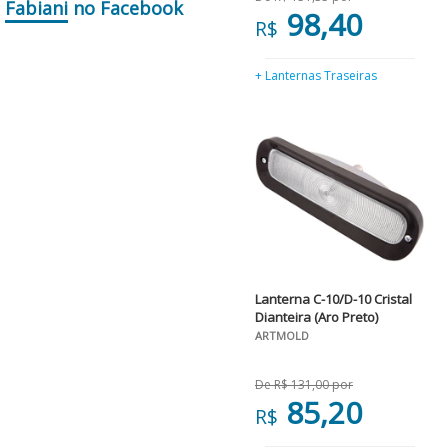
Fabiani
no Facebook
98,40
R$
+ Lanternas Traseiras
Lanterna C-10/D-10 Cristal
Dianteira (Aro Preto)
ARTMOLD
De R$ 131,00 por
85,20
R$