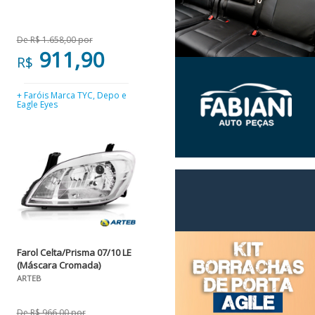
De R$ 1.658,00 por
911,90
R$
+ Faróis Marca TYC, Depo e
Eagle Eyes
Farol Celta/Prisma 07/10 LE
(Máscara Cromada)
ARTEB
De R$ 966,00 por