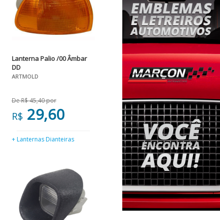
Lanterna Palio /00 Âmbar
DD
ARTMOLD
De R$ 45,40 por
29,60
R$
+ Lanternas Dianteiras