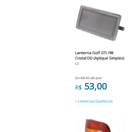
Lanterna Golf GTI /98
Cristal DD (Aplique Simples)
LS
De R$ 81,45 por
53,00
R$
+ Lanternas Dianteiras