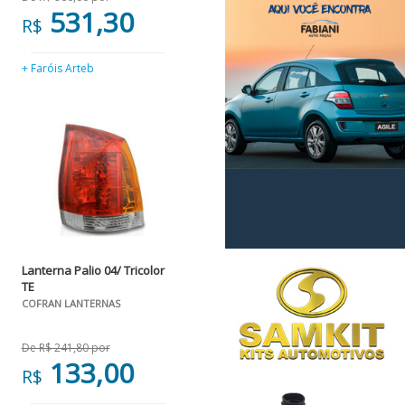
531,30
R$
+ Faróis Arteb
Lanterna Palio 04/ Tricolor
TE
COFRAN LANTERNAS
De R$ 241,80 por
133,00
R$