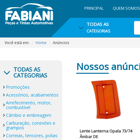
PRINCIPAL
QUEM SOMOS
TODAS AS
CATEGORIAS
Você está em:
Home
Anúncios
Nossos
anúnc
TODAS AS
CATEGORIAS
Promoções
Acessórios, acabamentos
Arrefecimento, motor,
combustível
Câmbio e embreagem
Carburação, conexões e
grampos
Lente Lanterna Opala 73/74
Correias, tensores, polias
Âmbar DE