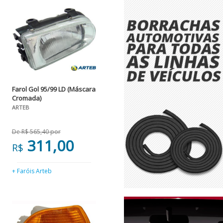
Farol Gol 95/99 LD (Máscara
Cromada)
ARTEB
De R$ 565,40 por
311,00
R$
+ Faróis Arteb