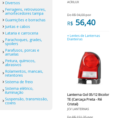
ACRILUX
Diversos
Ferragens, retrovisores,
amortecedores tampa
De R$ 94,00 por
56,40
Guarnições e borrachas
R$
Juntas e cabos
Lataria e carroceria
+ Lentes de Lanternas
Dianteiras
Parachoques, grades,
spoilers
Parafusos, porcas e
arruelas
Pintura, químicos,
abrasivos
Rolamentos, mancais,
retentores
Sistema de freio
Sistema elétrico,
iluminação
Lanterna Gol 05/12 Bicolor
Suspensão, transmissão,
TE (Carcaça Preta - Ré
coxins
Cristal)
JCV LANTERNAS
De R$ 151,35 por