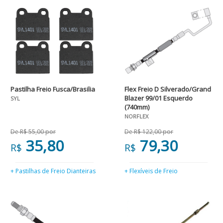
Pastilha Freio Fusca/Brasilia
Flex Freio D Silverado/Grand
Blazer 99/01 Esquerdo
SYL
(740mm)
NORFLEX
De R$ 55,00 por
De R$ 122,00 por
35,80
79,30
R$
R$
+ Pastilhas de Freio Dianteiras
+ Flexíveis de Freio