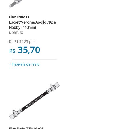
Flex Freio D
Escort/Verona/Apollo /92 e
Hobby (410mm)
NORFLEX
De R$ 54,85 por
35,70
R$
+ Flexíveis de Freio
Flex Freio T Fit 03/08