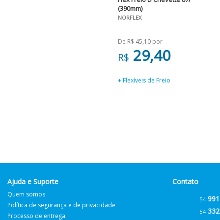
(390mm)
NORFLEX
De R$ 45,10 por
29,40
R$
+ Flexíveis de Freio
Ajuda e Suporte
Contato
Quem somos
991
54
Política de segurança e de privacidade
332
54
Processo de entrega