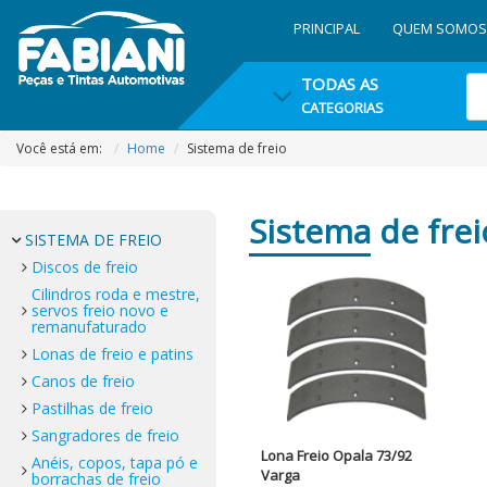
PRINCIPAL
QUEM SOMOS
TODAS AS
CATEGORIAS
Você está em:
Home
Sistema de freio
Sistema
de frei
SISTEMA DE FREIO
Discos de freio
Cilindros roda e mestre,
servos freio novo e
remanufaturado
Lonas de freio e patins
Canos de freio
Pastilhas de freio
Sangradores de freio
Lona Freio Opala 73/92
Anéis, copos, tapa pó e
Varga
borrachas de freio