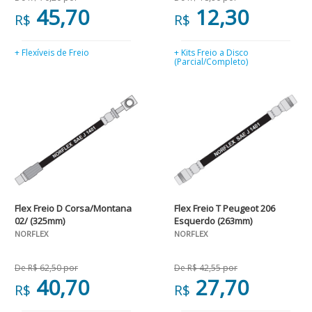
45,70
12,30
R$
R$
+ Flexíveis de Freio
+ Kits Freio a Disco
(Parcial/Completo)
Flex Freio D Corsa/Montana
Flex Freio T Peugeot 206
02/ (325mm)
Esquerdo (263mm)
NORFLEX
NORFLEX
De R$ 62,50 por
De R$ 42,55 por
40,70
27,70
R$
R$