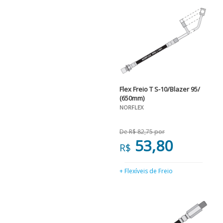
Flex Freio T S-10/Blazer 95/
(650mm)
NORFLEX
De R$ 82,75 por
53,80
R$
+ Flexíveis de Freio