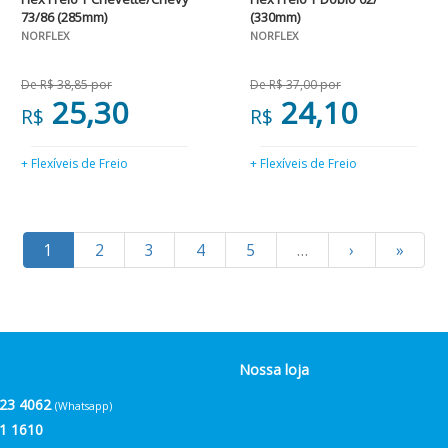
73/86 (285mm)
(330mm)
NORFLEX
NORFLEX
De R$ 38,85 por
De R$ 37,00 por
25,30
24,10
R$
R$
+ Flexíveis de Freio
+ Flexíveis de Freio
1
2
3
4
5
…
›
»
Nossa loja
23 4062
(Whatsapp)
1 1610