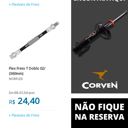
+ Flexíveis de Freio
Flex Freio T Doblo 02/
(360mm)
NORFLEX
De R$ 37,50 por
24,40
R$
+ Flexíveis de Freio