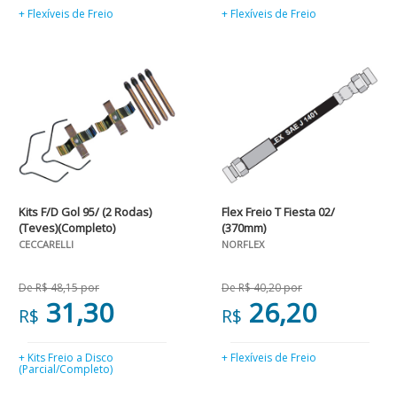
+ Flexíveis de Freio
+ Flexíveis de Freio
Kits F/D Gol 95/ (2 Rodas)
Flex Freio T Fiesta 02/
(Teves)(Completo)
(370mm)
CECCARELLI
NORFLEX
De R$ 48,15 por
De R$ 40,20 por
31,30
26,20
R$
R$
+ Kits Freio a Disco
+ Flexíveis de Freio
(Parcial/Completo)