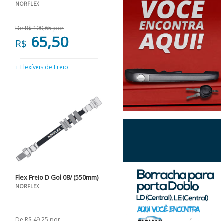
NORFLEX
De R$ 100,65 por
65,50
R$
+ Flexíveis de Freio
Flex Freio D Gol 08/ (550mm)
NORFLEX
De R$ 49,25 por