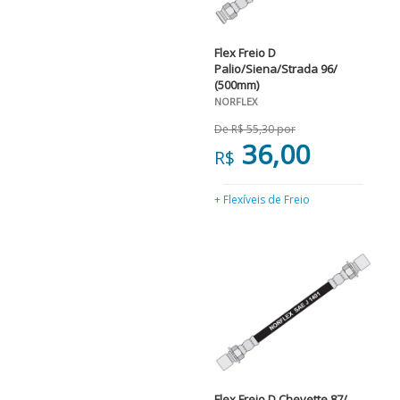
Flex Freio D
Palio/Siena/Strada 96/
(500mm)
NORFLEX
De R$ 55,30 por
36,00
R$
+ Flexíveis de Freio
Flex Freio D Chevette 87/