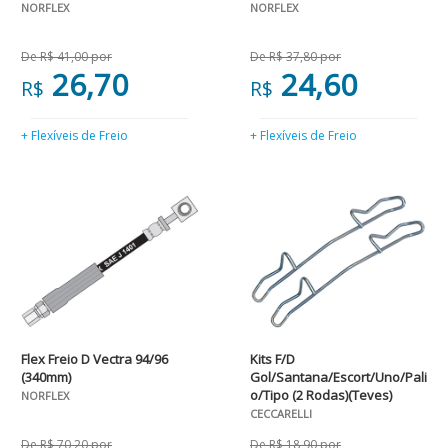
NORFLEX
NORFLEX
De R$ 41,00 por
De R$ 37,80 por
26,70
24,60
R$
R$
+ Flexíveis de Freio
+ Flexíveis de Freio
Flex Freio D Vectra 94/96
Kits F/D
(340mm)
Gol/Santana/Escort/Uno/Pali
o/Tipo (2 Rodas)(Teves)
NORFLEX
CECCARELLI
De R$ 70,20 por
De R$ 18,90 por