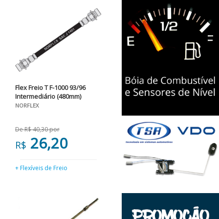
Flex Freio T F-1000 93/96
Intermediário (480mm)
NORFLEX
De R$ 40,30 por
26,20
R$
+ Flexíveis de Freio