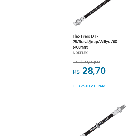
Flex Freio D F-
75/Rural/Jeep/Willys /60
(408mm)
NORFLEX
De R$ 44,10 por
28,70
R$
+ Flexíveis de Freio