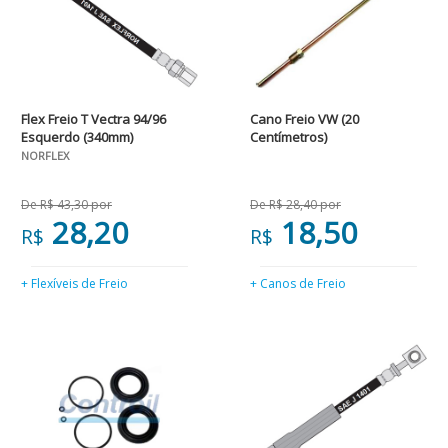
Flex Freio T Vectra 94/96
Cano Freio VW (20
Esquerdo (340mm)
Centímetros)
NORFLEX
De R$ 43,30 por
De R$ 28,40 por
28,20
18,50
R$
R$
+ Flexíveis de Freio
+ Canos de Freio