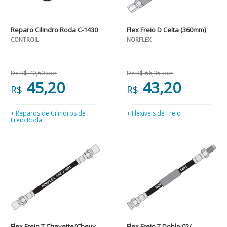
Reparo Cilindro Roda C-1430
Flex Freio D Celta (360mm)
CONTROIL
NORFLEX
De R$ 70,60 por
De R$ 66,35 por
45,20
43,20
R$
R$
+ Reparos de Cilindros de
+ Flexíveis de Freio
Freio Roda
Flex Freio T Chevette/Chevy
Flex Freio T Doblo 02/