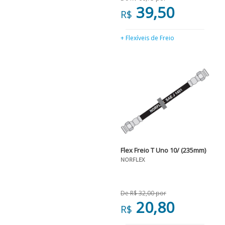
39,50
R$
+ Flexíveis de Freio
Flex Freio T Uno 10/ (235mm)
NORFLEX
De R$ 32,00 por
20,80
R$