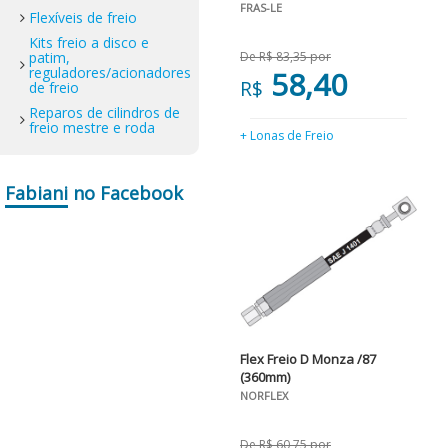
FRAS-LE
Flexíveis de freio
Kits freio a disco e
patim,
De R$ 83,35 por
reguladores/acionadores
58,40
R$
de freio
Reparos de cilindros de
freio mestre e roda
+ Lonas de Freio
Fabiani
no Facebook
Flex Freio D Monza /87
(360mm)
NORFLEX
De R$ 60,75 por