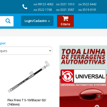
99123 4062
3321 1610
3522 6442
(54)
(54)
(54)
3522 1708
3321 3587
3519 0191
(54)
(54)
(54)
Login/Cadastro
0 itens
 por:
Flex Freio T S-10/Blazer 02/
(740mm)