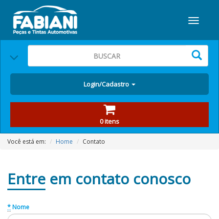
Login/Cadastro
0 itens
Você está em:
Home
Contato
Entre
em contato conosco
*
Nome