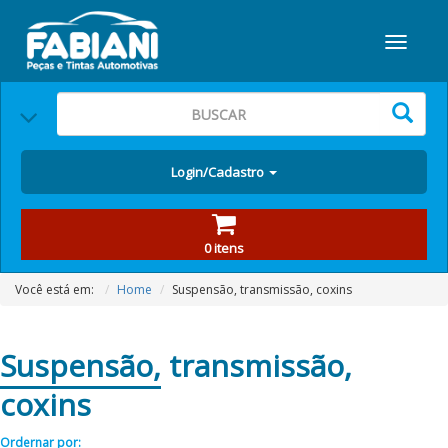
Login/Cadastro
0 itens
Você está em:
Home
Suspensão, transmissão, coxins
Suspensão,
transmissão,
coxins
Ordernar por: