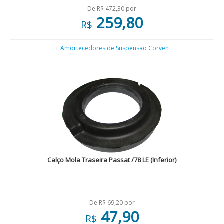
De R$ 472,30 por
259,80
R$
+ Amortecedores de Suspensão Corven
Calço Mola Traseira Passat /78 LE (Inferior)
De R$ 69,20 por
47,90
R$