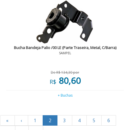
Bucha Bandeja Palio /00 LE (Parte Traseira, Metal, C/Barra)
SAMPEL
De R$ 134,30 por
80,60
R$
+ Buchas
«
‹
1
2
3
4
5
6