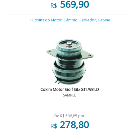
569,90
R$
+ Coxins do Motor, Câmbio, Radiador, Cabine
Coxim Motor Golf GL/GTI /98 LD
SAMPEL
De R$ 506,85 por
278,80
R$