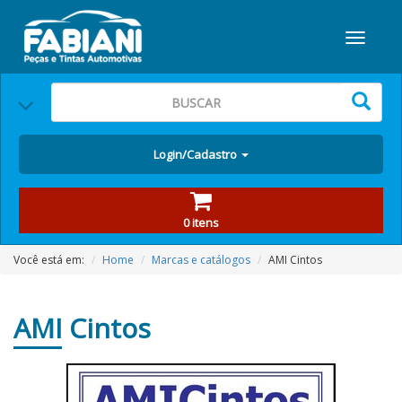
Login/Cadastro
0 itens
Você está em:
Home
Marcas e catálogos
AMI Cintos
AMI
Cintos