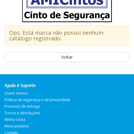
Ops. Está marca não possui nenhum
catálogo registrado.
Voltar
Ajuda e Suporte
Quem somos
Política de segurança e de privacidade
Processo de entrega
Trocas e devoluções
Minha conta
Meus pedidos
Contato