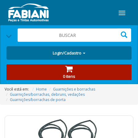
Login/Cadastro
0 itens
Você está em:
Home
Guarnições e borrachas
Guarnições/borrachas, debruns, vedações
Guarnições/borrachas de porta