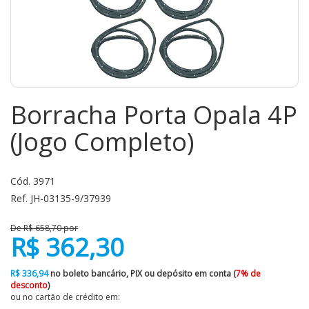
Borracha Porta Opala 4P
(Jogo Completo)
Cód. 3971
Ref. JH-03135-9/37939
De R$ 658,70 por
R$ 362,30
R$ 336,94
no boleto bancário, PIX ou depósito em conta (
7% de
desconto
)
ou no cartão de crédito em: