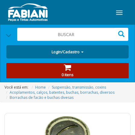
Login/Cadastro
0 itens
Você está em:
Home
Suspensão, transmissão, coxins
Acoplamentos, calços, batentes, buchas, borrachas, diversos
Borrachas de facão e buchas divesas