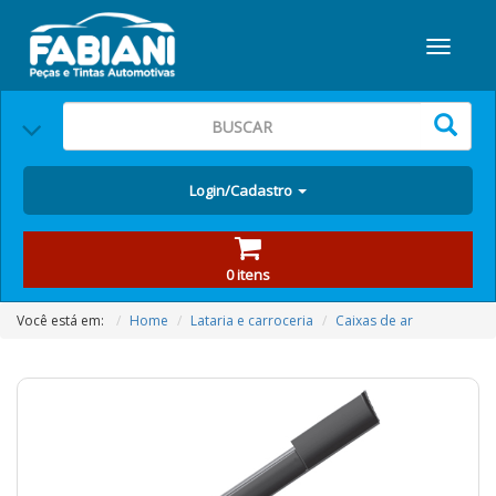
Login/Cadastro
0 itens
Você está em:
Home
Lataria e carroceria
Caixas de ar