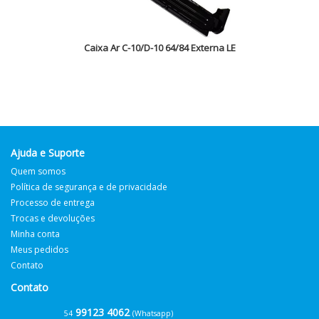
Caixa Ar C-10/D-10 64/84 Externa LE
Ajuda e Suporte
Quem somos
Política de segurança e de privacidade
Processo de entrega
Trocas e devoluções
Minha conta
Meus pedidos
Contato
Contato
99123 4062
54
(Whatsapp)