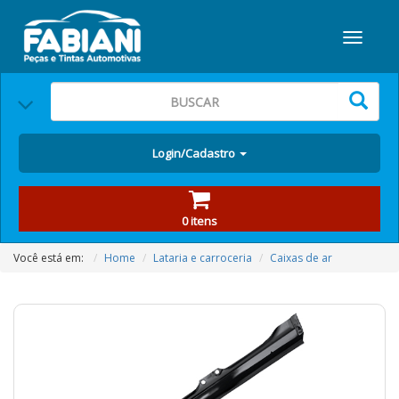
Login/Cadastro
0 itens
Você está em:
Home
Lataria e carroceria
Caixas de ar