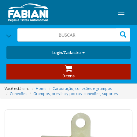
Login/Cadastro
0 itens
Você está em:
Home
Carburação, conexões e grampos
Conexões
Grampos, presilhas, porcas, conexões, suportes