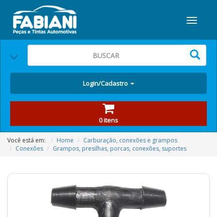
Login/Cadastro
0 itens
Você está em:
Home
Carburação, conexões e grampos
Conexões
Grampos, presilhas, porcas, conexões, suportes