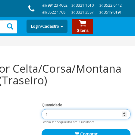
99123 4062
3321 1610
3522 6442
(54)
(54)
(54)
3522 1708
3321 3587
3519 0191
(54)
(54)
(54)
Login/Cadastro
0 itens
or Celta/Corsa/Montana
(Traseiro)
Quantidade
Podem ser adquiridas até 2 unidades.
Comprar