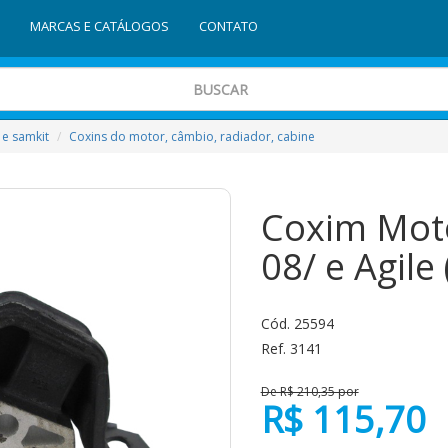
MARCAS E CATÁLOGOS
CONTATO
 e samkit
Coxins do motor, câmbio, radiador, cabine
Coxim Mot
08/ e Agile 
Cód. 25594
Ref. 3141
De R$ 210,35 por
R$ 115,70