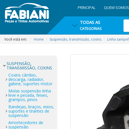
PRINCIPAL
QUEM SOMOS
TODAS AS
CATEGORIAS
Você está em:
Home
Suspensão, transmissão, coxins
Linha sampel
SUSPENSÃO,
TRANSMISSÃO, COXINS
Coxins câmbio,
descarga, radiador,
gabine, suportes motor
Molas suspensão linha
leve e pesada, feixes,
grampos, pinos
Bandejas, braços, eixos,
suportes e tirantes de
suspensão
Amortecedores de
suspensão