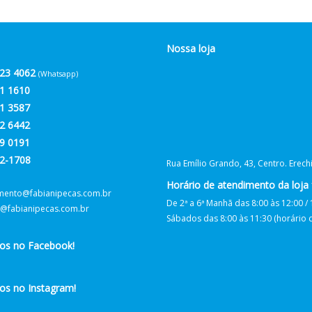
Nossa loja
23 4062
(Whatsapp)
1 1610
1 3587
2 6442
9 0191
2-1708
Rua Emílio Grando, 43, Centro. Erec
Horário de atendimento da loja f
mento@fabianipecas.com.br
De 2ª a 6ª Manhã das 8:00 às 12:00 / 
@fabianipecas.com.br
Sábados das 8:00 às 11:30 (horário de
nos no Facebook!
os no Instagram!