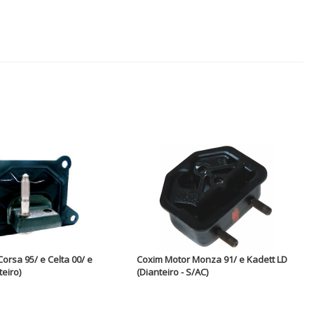
orsa 95/ e Celta 00/ e
Coxim Motor Monza 91/ e Kadett LD
teiro)
(Dianteiro - S/AC)