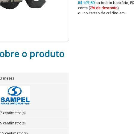
R$ 107,60
no boleto bancário, P
conta (
7% de desconto
)
ou no cartão de crédito em:
obre o produto
3 meses
7 centímetro(s)
9 centímetro(s)
15 centímetro(s)