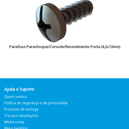
Parafuso Parachoque/Console/Revestimento Porta (4,2x13mm)
Ajuda e Suporte
Quem somos
Política de segurança e de privacidade
Processo de entrega
Trocas e devoluções
Minha conta
Meus pedidos