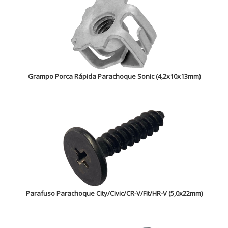
Grampo Porca Rápida Parachoque Sonic (4,2x10x13mm)
Parafuso Parachoque City/Civic/CR-V/Fit/HR-V (5,0x22mm)