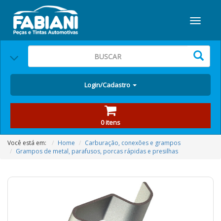
Login/Cadastro
0 itens
Você está em:
Home
Carburação, conexões e grampos
Grampos de metal, parafusos, porcas rápidas e presilhas