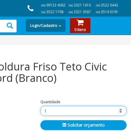
99123 4062
3321 1610
3522 6442
(54)
(54)
(54)
3522 1708
3321 3587
3519 0191
(54)
(54)
(54)
Login/Cadastro
0 itens
dura Friso Teto Civic
ord (Branco)
Quantidade
Solicitar orçamento