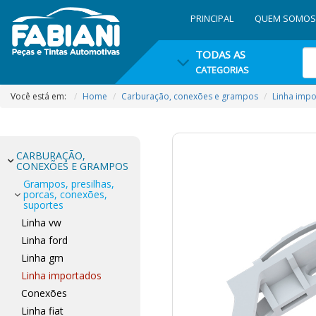
PRINCIPAL
QUEM SOMOS
TODAS AS
CATEGORIAS
Você está em:
Home
Carburação, conexões e grampos
Linha imp
CARBURAÇÃO,
CONEXÕES E GRAMPOS
Grampos, presilhas,
porcas, conexões,
suportes
Linha vw
Linha ford
Linha gm
Linha importados
Conexões
Linha fiat