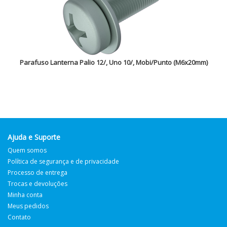
Parafuso Lanterna Palio 12/, Uno 10/, Mobi/Punto (M6x20mm)
Ajuda e Suporte
Quem somos
Política de segurança e de privacidade
Processo de entrega
Trocas e devoluções
Minha conta
Meus pedidos
Contato