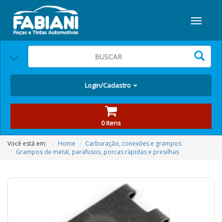
Login/Cadastro
0 itens
Você está em:
Home
Carburação, conexões e grampos
Grampos de metal, parafusos, porcas rápidas e presilhas