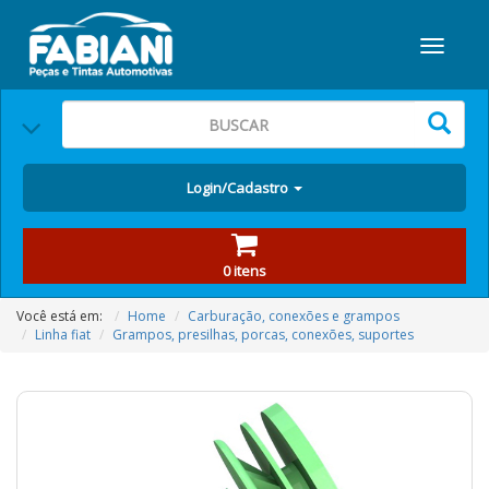
Login/Cadastro
0 itens
Você está em:
Home
Carburação, conexões e grampos
Linha fiat
Grampos, presilhas, porcas, conexões, suportes