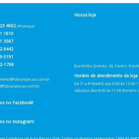
Nossa loja
23 4062
(Whatsapp)
1 1610
1 3587
2 6442
9 0191
2-1708
Rua Emílio Grando, 43, Centro. Erec
Horário de atendimento da loja f
mento@fabianipecas.com.br
De 2ª a 6ª Manhã das 8:00 às 12:00 / 
@fabianipecas.com.br
Sábados das 8:00 às 11:30 (horário de
nos no Facebook!
os no Instagram!
ani Comércio de Auto Peças LTDA. Todos os direitos reservados. CNPJ 87.638.