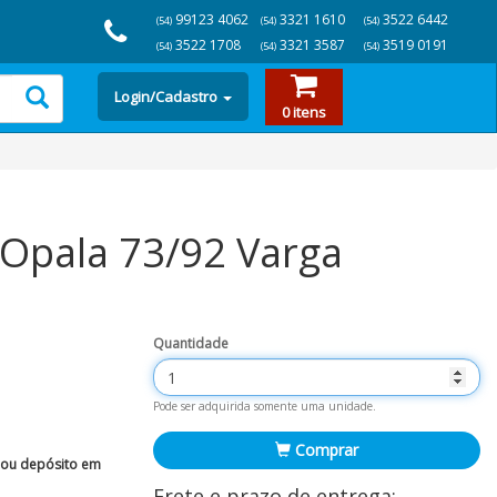
99123 4062
3321 1610
3522 6442
(54)
(54)
(54)
3522 1708
3321 3587
3519 0191
(54)
(54)
(54)
Login/Cadastro
0 itens
 Opala 73/92 Varga
Quantidade
Pode ser adquirida somente uma unidade.
Comprar
 ou depósito em
Frete e prazo de entrega: