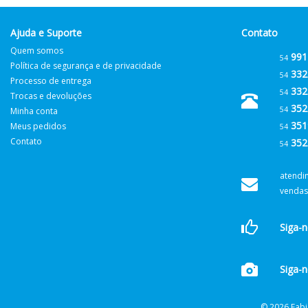
Ajuda e Suporte
Contato
Quem somos
991
54
Política de segurança e de privacidade
332
54
Processo de entrega
332
54
Trocas e devoluções
352
54
Minha conta
351
Meus pedidos
54
Contato
352
54
atendi
vendas
Siga-
Siga-n
© 2026 Fabi