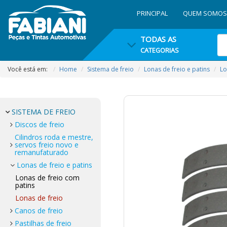
PRINCIPAL
QUEM SOMOS
TODAS AS
CATEGORIAS
Você está em:
Home
Sistema de freio
Lonas de freio e patins
Lo
SISTEMA DE FREIO
Discos de freio
Cilindros roda e mestre,
servos freio novo e
remanufaturado
Lonas de freio e patins
Lonas de freio com
patins
Lonas de freio
Canos de freio
Pastilhas de freio