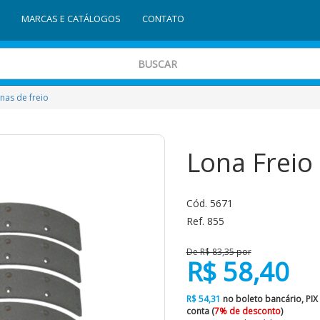
MARCAS E CATÁLOGOS
CONTATO
nas de freio
Lona Freio
Cód. 5671
Ref. 855
De R$ 83,35 por
R$ 58,40
R$ 54,31
no boleto bancário, PIX
conta (
7% de desconto
)