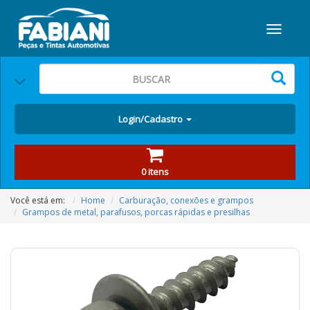
Login/Cadastro
0 itens
Você está em:
Home
Carburação, conexões e grampos
Grampos de metal, parafusos, porcas rápidas e presilhas