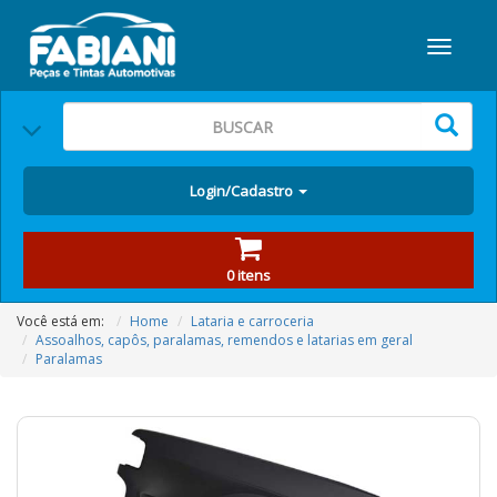
Login/Cadastro
0 itens
Você está em:
Home
Lataria e carroceria
Assoalhos, capôs, paralamas, remendos e latarias em geral
Paralamas