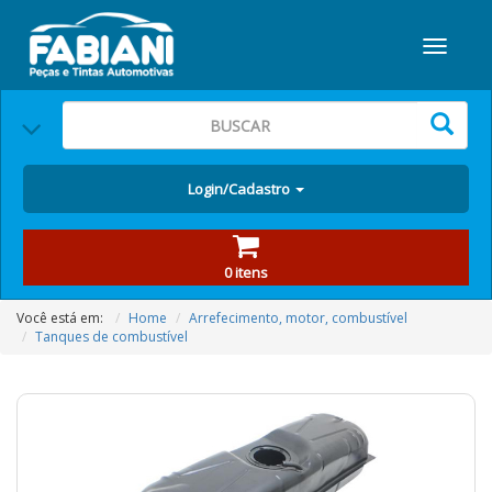
Login/Cadastro
0 itens
Você está em:
Home
Arrefecimento, motor, combustível
Tanques de combustível