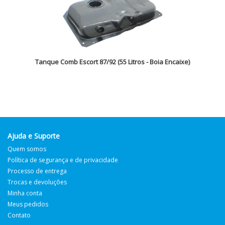
Tanque Comb Escort 87/92 (55 Litros - Boia Encaixe)
Ajuda e Suporte
Quem somos
Política de segurança e de privacidade
Processo de entrega
Trocas e devoluções
Minha conta
Meus pedidos
Contato