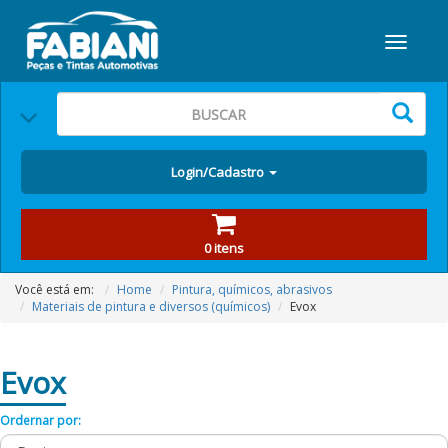
Login/Cadastro
0 itens
Você está em:
Home
Pintura, químicos, abrasivos
Materiais de pintura e diversos (químicos)
Evox
Evox
Ordernar por: