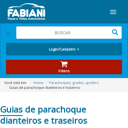
Login/Cadastro
0 itens
Você está em:
Home
Parachoques, grades, spoilers
Guias de parachoque dianteiros e traseiros
Guias
de parachoque
dianteiros e traseiros