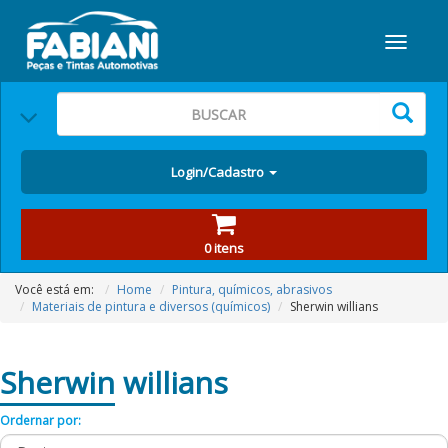
Login/Cadastro
0 itens
Você está em:
Home
Pintura, químicos, abrasivos
Materiais de pintura e diversos (químicos)
Sherwin willians
Sherwin
willians
Ordernar por: