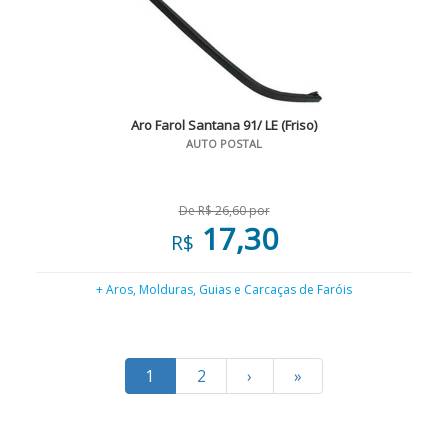
Aro Farol Santana 91/ LE (Friso)
AUTO POSTAL
De R$ 26,60 por
17,30
R$
+ Aros, Molduras, Guias e Carcaças de Faróis
1
2
›
»