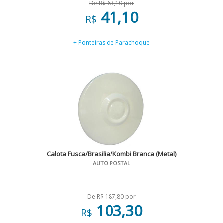
De R$ 63,10 por
41,10
R$
+ Ponteiras de Parachoque
Calota Fusca/Brasilia/Kombi Branca (Metal)
AUTO POSTAL
De R$ 187,80 por
103,30
R$