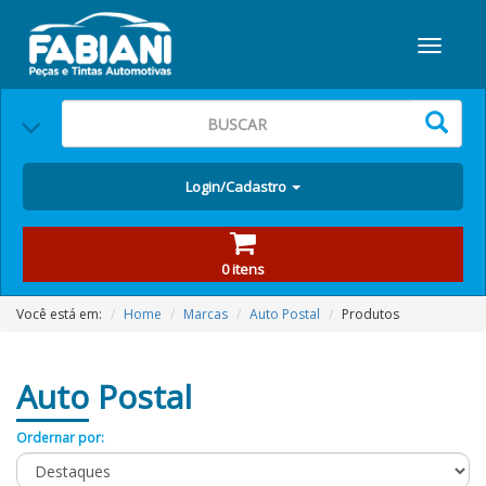
Login/Cadastro
0 itens
Você está em:
Home
Marcas
Auto Postal
Produtos
Auto
Postal
Ordernar por: