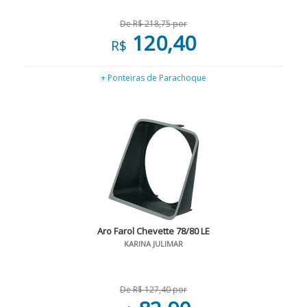
De R$ 218,75 por
120,40
R$
+ Ponteiras de Parachoque
Aro Farol Chevette 78/80 LE
KARINA JULIMAR
De R$ 127,40 por