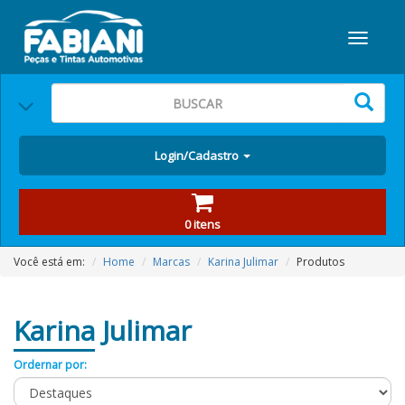
Login/Cadastro
0 itens
Você está em:
Home
Marcas
Karina Julimar
Produtos
Karina
Julimar
Ordernar por: