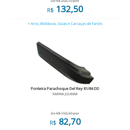
De R$ 203,70 por
132,50
R$
+ Aros, Molduras, Guias e Carcaças de Faróis
Ponteira Parachoque Del Rey 81/84 DD
KARINA JULIMAR
De R$ 150,30 por
82,70
R$