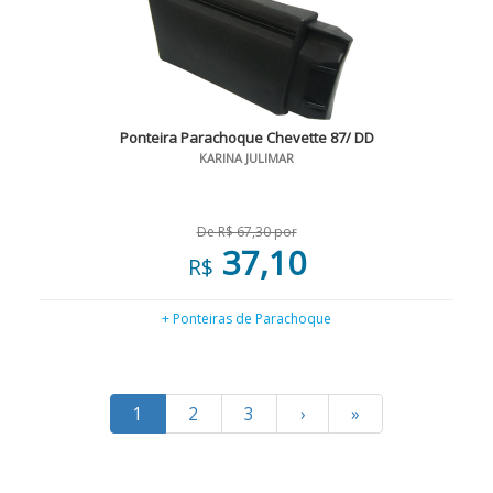
Ponteira Parachoque Chevette 87/ DD
KARINA JULIMAR
De R$ 67,30 por
37,10
R$
+ Ponteiras de Parachoque
1
2
3
›
»