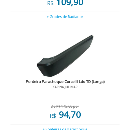
109,90
R$
+ Grades de Radiador
Ponteira Parachoque Corcel II Ldo TD (Longa)
KARINA JULIMAR
De R$ 145,60 por
94,70
R$
+ Ponteiras de Parachoque