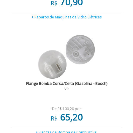
70,90
R$
+ Reparos de Máquinas de Vidro Elétricas
Flange Bomba Corsa/Celta (Gasolina - Bosch)
VP
De R$ 100,20 por
65,20
R$
+ Flanges de Bomba de Combustível