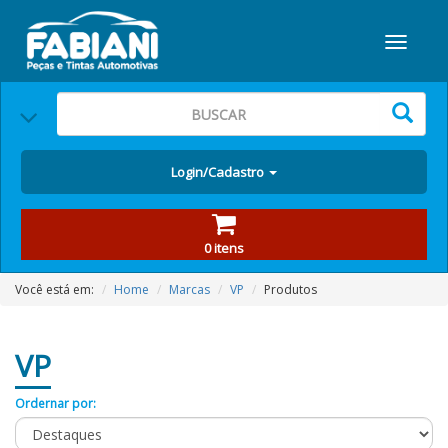
Login/Cadastro
0 itens
Você está em:
Home
Marcas
VP
Produtos
VP
Ordernar por: