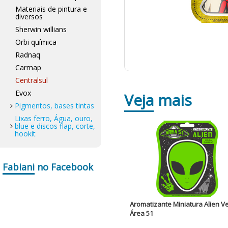
Materiais de pintura e
diversos
Sherwin willians
Orbi química
Radnaq
Carmap
Centralsul
Evox
Veja
mais
Pigmentos, bases tintas
Lixas ferro, Água, ouro,
blue e discos flap, corte,
hookit
Fabiani
no Facebook
Aromatizante Miniatura Alien V
Área 51