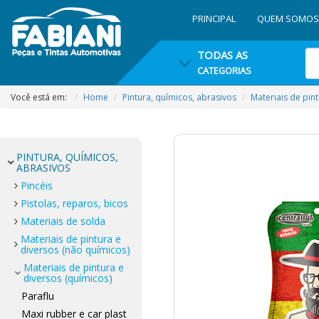
PRINCIPAL
QUEM SOMOS
TODAS AS
CATEGORIAS
Você está em:
Home
Pintura, químicos, abrasivos
Materiais de pin
PINTURA, QUÍMICOS,
ABRASIVOS
Pincéis
Pistolas, reparos, bicos
Materiais de solda
Materiais de pintura e
diversos (não químicos)
Materiais de pintura e
diversos (químicos)
Paraflu
Maxi rubber e car plast