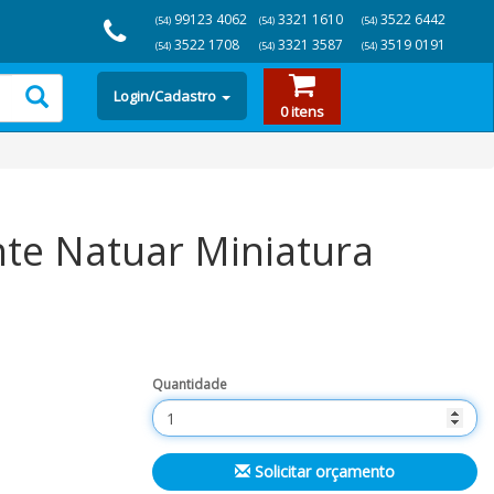
99123 4062
3321 1610
3522 6442
(54)
(54)
(54)
3522 1708
3321 3587
3519 0191
(54)
(54)
(54)
Login/Cadastro
0 itens
te Natuar Miniatura
Quantidade
Solicitar orçamento