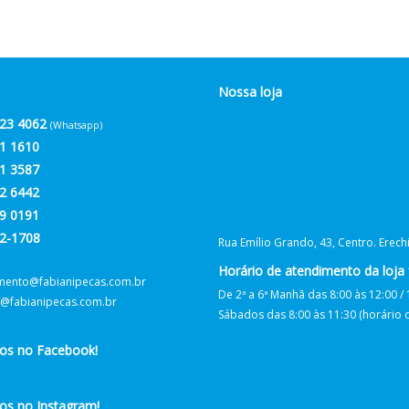
Nossa loja
23 4062
(Whatsapp)
1 1610
1 3587
2 6442
9 0191
2-1708
Rua Emílio Grando, 43, Centro. Erec
Horário de atendimento da loja f
mento@fabianipecas.com.br
De 2ª a 6ª Manhã das 8:00 às 12:00 / 
@fabianipecas.com.br
Sábados das 8:00 às 11:30 (horário de
nos no Facebook!
os no Instagram!