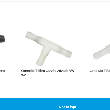
ueno
Conexão T Filtro Carvão Ativado VW
Conexão T Par
94/
Nossa loja