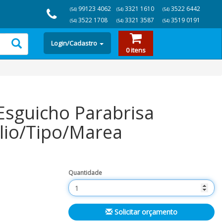
99123 4062
3321 1610
3522 6442
(54)
(54)
(54)
3522 1708
3321 3587
3519 0191
(54)
(54)
(54)
Login/Cadastro
0 itens
Esguicho Parabrisa
lio/Tipo/Marea
Quantidade
Solicitar orçamento