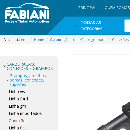
PRINCIPAL
QUEM SOMOS
TODAS AS
CATEGORIAS
Você está em:
Home
Carburação, conexões e grampos
Conexões
CARBURAÇÃO,
CONEXÕES E GRAMPOS
Grampos, presilhas,
porcas, conexões,
suportes
Linha vw
Linha ford
Linha gm
Linha importados
Conexões
Linha fiat