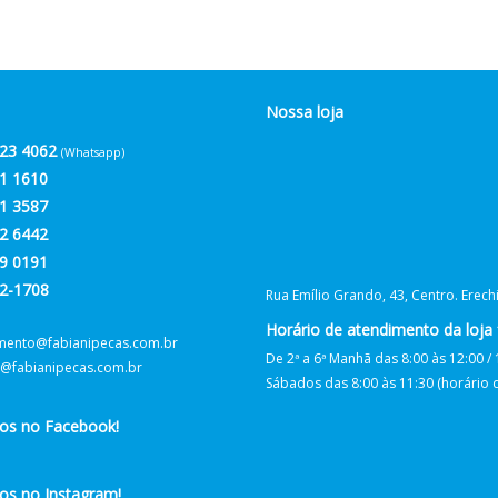
Nossa loja
23 4062
(Whatsapp)
1 1610
1 3587
2 6442
9 0191
2-1708
Rua Emílio Grando, 43, Centro. Erec
Horário de atendimento da loja f
mento@fabianipecas.com.br
De 2ª a 6ª Manhã das 8:00 às 12:00 / 
@fabianipecas.com.br
Sábados das 8:00 às 11:30 (horário de
nos no Facebook!
os no Instagram!