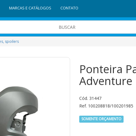
MARCAS E CATÁLOGOS
CONTATO
s, spoilers
Ponteira P
Adventure 
Cód. 31447
Ref. 100208818/100201985
SOMENTE ORÇAMENTO