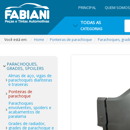
PRINCIPAL
QUEM SOMOS
TODAS AS
CATEGORIAS
Você está em:
Home
Ponteiras de parachoque
Parachoques, grade
PARACHOQUES,
GRADES, SPOILERS
Almas de aço, vigas de
parachoques dianteiras
e traseiras
Ponteiras de
parachoque
Parachoques
envolventes, spoilers e
acabamentos de
paralama
Grades de radiador,
grades de parachoque e