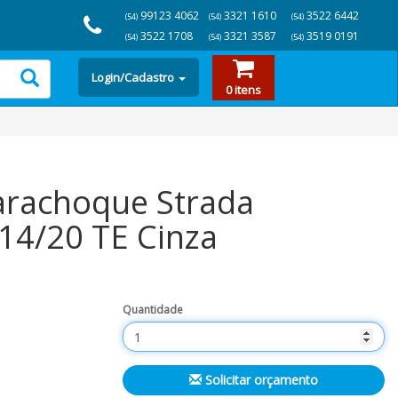
99123 4062
3321 1610
3522 6442
(54)
(54)
(54)
3522 1708
3321 3587
3519 0191
(54)
(54)
(54)
Login/Cadastro
0 itens
arachoque Strada
14/20 TE Cinza
Quantidade
Solicitar orçamento