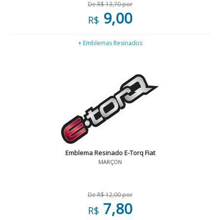
De R$ 13,70 por
9,00
R$
+ Emblemas Resinados
Emblema Resinado E-Torq Fiat
MARÇON
De R$ 12,00 por
7,80
R$