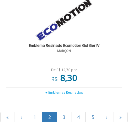
Emblema Resinado Ecomotion Gol Ger IV
MARÇON
De R$ 12,70 por
8,30
R$
+ Emblemas Resinados
«
‹
1
2
3
4
5
›
»