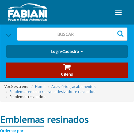
Login/Cadastro
0 itens
Você está em:
Home
Acessórios, acabamentos
Emblemas em alto relevo, adesivados e resinados
Emblemas resinados
Emblemas
resinados
Ordernar por: