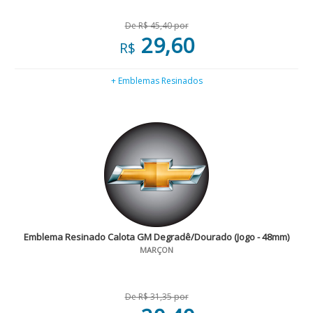
De R$ 45,40 por
29,60
R$
+ Emblemas Resinados
Emblema Resinado Calota GM Degradê/Dourado (Jogo - 48mm)
MARÇON
De R$ 31,35 por