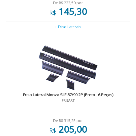
De R$ 223,50 por
145,30
R$
+ Friso Laterais
Friso Lateral Monza SLE 87/90 2P (Preto - 6 Peças)
FRISART
De R$ 315,25 por
205,00
R$