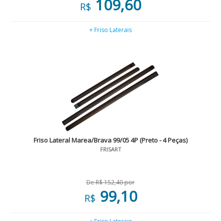
109,60
R$
+ Friso Laterais
Friso Lateral Marea/Brava 99/05 4P (Preto - 4 Peças)
FRISART
De R$ 152,40 por
99,10
R$