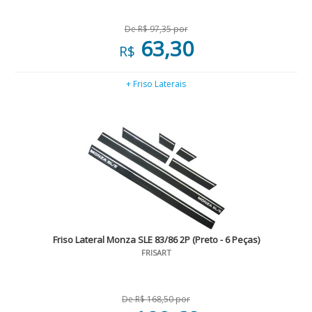
De R$ 97,35 por
63,30
R$
+ Friso Laterais
Friso Lateral Monza SLE 83/86 2P (Preto - 6 Peças)
FRISART
De R$ 168,50 por