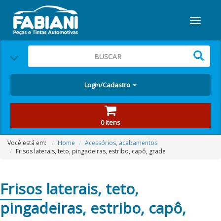
Login/Cadastro
0 itens
Você está em:
Home
Acessórios, acabamentos
Frisos laterais, teto, pingadeiras, estribo, capô, grade
Frisos
laterais, teto,
pingadeiras, estribo, capô,