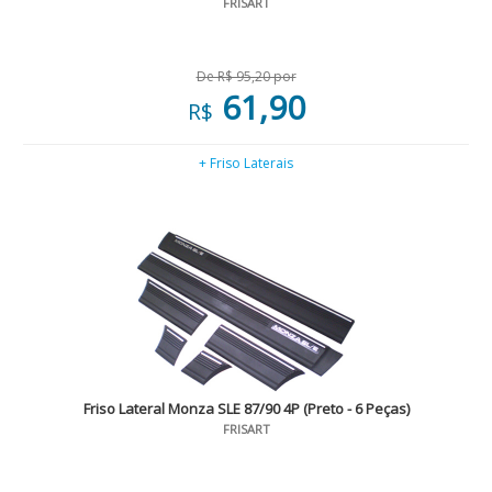
FRISART
De R$ 95,20 por
61,90
R$
+ Friso Laterais
Friso Lateral Monza SLE 87/90 4P (Preto - 6 Peças)
FRISART