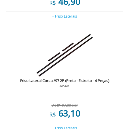
46,90
R$
+ Friso Laterais
Friso Lateral Corsa /97 2P (Preto - Estreito - 4 Peças)
FRISART
De R$ 97,00 por
63,10
R$
+ Friso Laterais