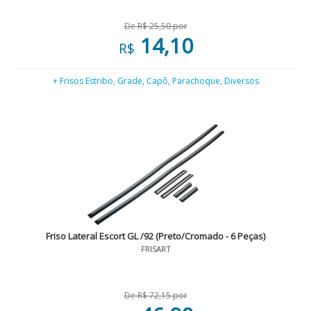
De R$ 25,50 por
14,10
R$
+ Frisos Estribo, Grade, Capô, Parachoque, Diversos
Friso Lateral Escort GL /92 (Preto/Cromado - 6 Peças)
FRISART
De R$ 72,15 por