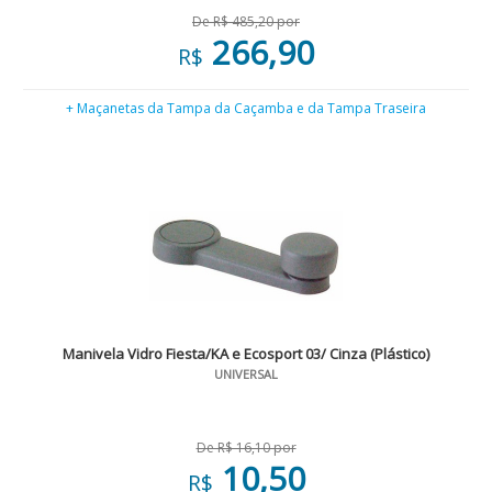
De R$ 485,20 por
266,90
R$
+ Maçanetas da Tampa da Caçamba e da Tampa Traseira
Manivela Vidro Fiesta/KA e Ecosport 03/ Cinza (Plástico)
UNIVERSAL
De R$ 16,10 por
10,50
R$