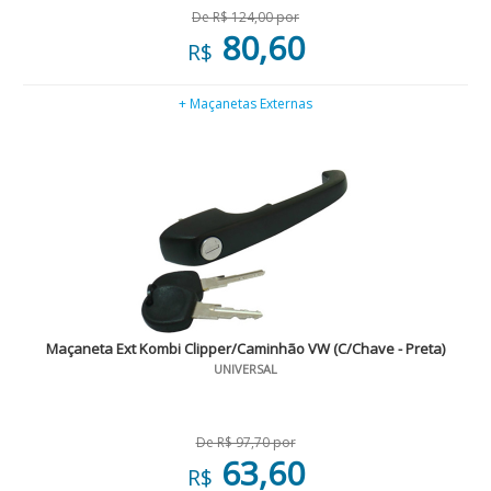
De R$ 124,00 por
80,60
R$
+ Maçanetas Externas
Maçaneta Ext Kombi Clipper/Caminhão VW (C/Chave - Preta)
UNIVERSAL
De R$ 97,70 por
63,60
R$