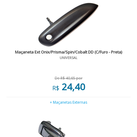
Maçaneta Ext Onix/Prisma/Spin/Cobalt DD (C/Furo - Preta)
UNIVERSAL
De R$ 40,65 por
24,40
R$
+ Maçanetas Externas