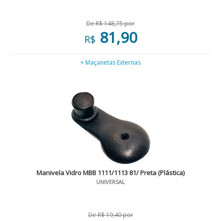
De R$ 148,75 por
81,90
R$
+ Maçanetas Externas
Manivela Vidro MBB 1111/1113 81/ Preta (Plástica)
UNIVERSAL
De R$ 19,40 por