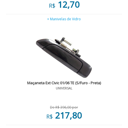
12,70
R$
+ Manivelas de Vidro
Maçaneta Ext Civic 01/06 TE (S/Furo - Preta)
UNIVERSAL
De R$ 396,00 por
217,80
R$