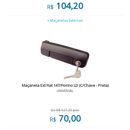
104,20
R$
+ Maçanetas Externas
Maçaneta Ext Fiat 147/Fiorino LD (C/Chave - Preta)
UNIVERSAL
De R$ 127,25 por
70,00
R$