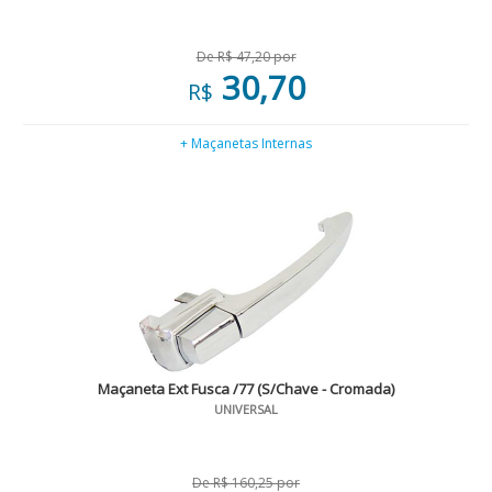
De R$ 47,20 por
30,70
R$
+ Maçanetas Internas
Maçaneta Ext Fusca /77 (S/Chave - Cromada)
UNIVERSAL
De R$ 160,25 por