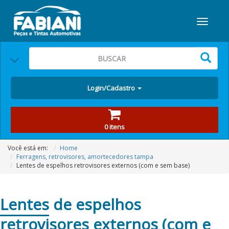
Login/Cadastro
0 itens
Você está em:
Home
Ferragens, retrovisores, amortecedores tampa
Lentes de espelhos retrovisores externos (com e sem base)
Lentes
de espelhos
retrovisores externos (com e