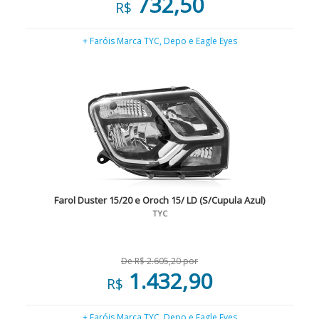
732,50
R$
+ Faróis Marca TYC, Depo e Eagle Eyes
Farol Duster 15/20 e Oroch 15/ LD (S/Cupula Azul)
TYC
De R$ 2.605,20 por
1.432,90
R$
+ Faróis Marca TYC, Depo e Eagle Eyes