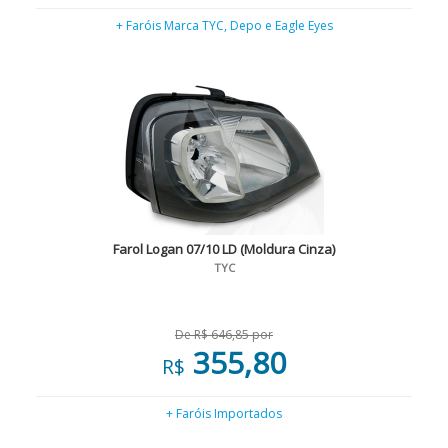
+ Faróis Marca TYC, Depo e Eagle Eyes
Farol Logan 07/10 LD (Moldura Cinza)
TYC
De R$ 646,85 por
355,80
R$
+ Faróis Importados