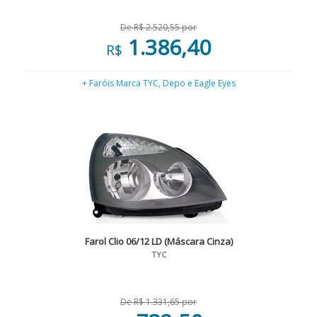
De R$ 2.520,55 por
1.386,40
R$
+ Faróis Marca TYC, Depo e Eagle Eyes
Farol Clio 06/12 LD (Máscara Cinza)
TYC
De R$ 1.331,65 por