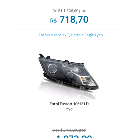
De R$ 1.306,60 por
718,70
R$
+ Faróis Marca TYC, Depo e Eagle Eyes
Farol Fusion 10/12 LD
TYC
De R$ 3.407,00 por