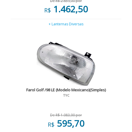
De R$ 2.659,00 por
1.462,50
R$
+ Lanternas Diversas
Farol Golf /98 LE (Modelo Mexicano)(Simples)
TYC
De R$ 1.083,00 por
595,70
R$