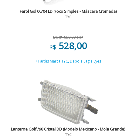
Farol Gol 00/04 LD (Foco Simples - Máscara Cromada)
TYC
De R$ 959,90 por
528,00
R$
+ Faróis Marca TYC, Depo e Eagle Eyes
Lanterna Golf /98 Cristal DD (Modelo Mexicano - Mola Grande)
TYC