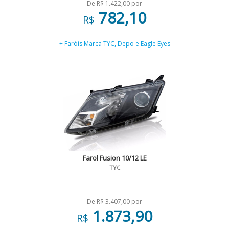
De R$ 1.422,00 por
782,10
R$
+ Faróis Marca TYC, Depo e Eagle Eyes
Farol Fusion 10/12 LE
TYC
De R$ 3.407,00 por
1.873,90
R$