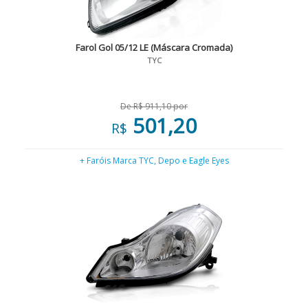
Farol Gol 05/12 LE (Máscara Cromada)
TYC
De R$ 911,10 por
501,20
R$
+ Faróis Marca TYC, Depo e Eagle Eyes