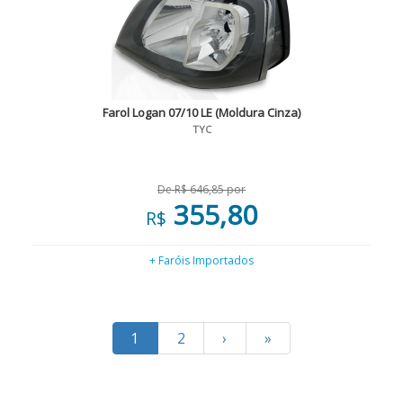
Farol Logan 07/10 LE (Moldura Cinza)
TYC
De R$ 646,85 por
355,80
R$
+ Faróis Importados
1
2
›
»