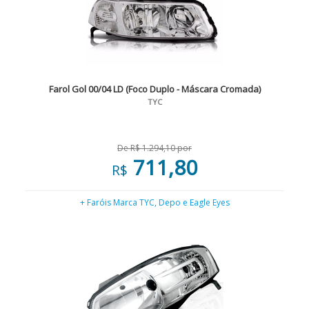
Farol Gol 00/04 LD (Foco Duplo - Máscara Cromada)
TYC
De R$ 1.294,10 por
711,80
R$
+ Faróis Marca TYC, Depo e Eagle Eyes