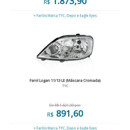
1.873,90
R$
+ Faróis Marca TYC, Depo e Eagle Eyes
Farol Logan 11/13 LE (Máscara Cromada)
TYC
De R$ 1.621,00 por
891,60
R$
+ Faróis Marca TYC, Depo e Eagle Eyes