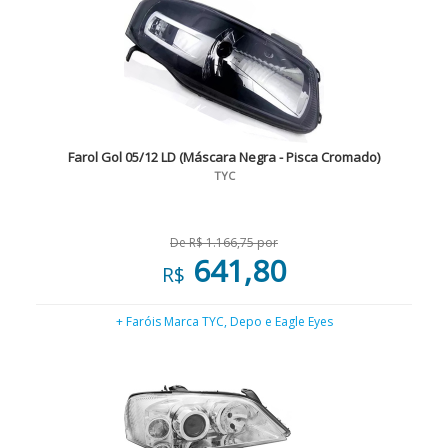
Farol Gol 05/12 LD (Máscara Negra - Pisca Cromado)
TYC
De R$ 1.166,75 por
641,80
R$
+ Faróis Marca TYC, Depo e Eagle Eyes