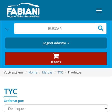
Login/Cadastro
0 itens
Você está em:
Home
Marcas
TYC
Produtos
TYC
Ordernar por: