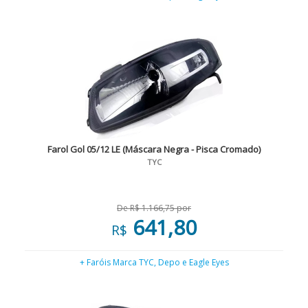
Farol Gol 05/12 LE (Máscara Negra - Pisca Cromado)
TYC
De R$ 1.166,75 por
641,80
R$
+ Faróis Marca TYC, Depo e Eagle Eyes