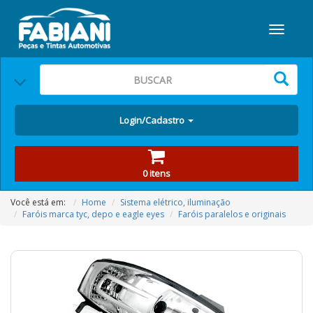
Login/Cadastro
0 itens
Você está em:
Home
Sistema elétrico, iluminação
Faróis marca tyc, depo e eagle eyes
Faróis paralelos e originais