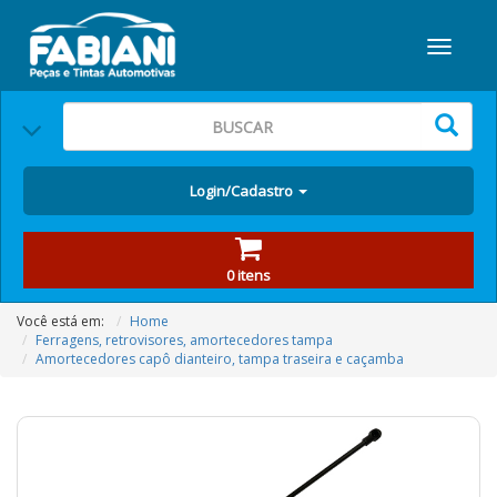
Login/Cadastro
0 itens
Você está em:
Home
Ferragens, retrovisores, amortecedores tampa
Amortecedores capô dianteiro, tampa traseira e caçamba