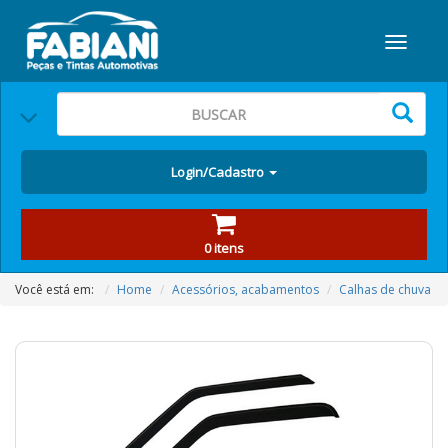
Login/Cadastro
0 itens
Você está em:
Home
Acessórios, acabamentos
Calhas de chuva