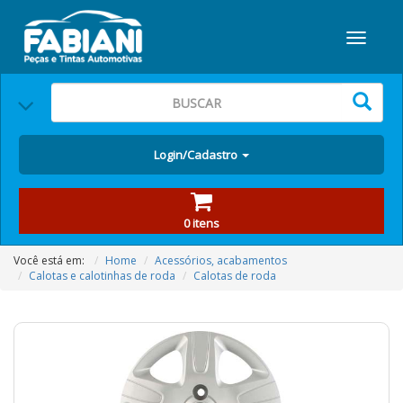
Login/Cadastro
0 itens
Você está em:
Home
Acessórios, acabamentos
Calotas e calotinhas de roda
Calotas de roda