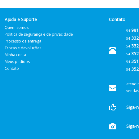
Ajuda e Suporte
Contato
Quem somos
991
54
Política de segurança e de privacidade
332
54
Processo de entrega
332
54
Trocas e devoluções
352
54
Minha conta
351
Meus pedidos
54
Contato
352
54
atendi
vendas
Siga-
Siga-n