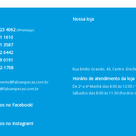
Nossa loja
23 4062
(Whatsapp)
1 1610
1 3587
2 6442
9 0191
2-1708
Rua Emílio Grando, 43, Centro. Erec
Horário de atendimento da loja f
mento@fabianipecas.com.br
De 2ª a 6ª Manhã das 8:00 às 12:00 / 
@fabianipecas.com.br
Sábados das 8:00 às 11:30 (horário de
nos no Facebook!
os no Instagram!