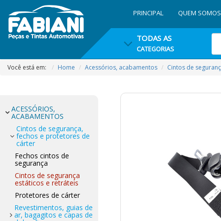
PRINCIPAL
QUEM SOMOS
TODAS AS
CATEGORIAS
Você está em:
Home
Acessórios, acabamentos
Cintos de segurança
ACESSÓRIOS,
ACABAMENTOS
Cintos de segurança,
fechos e protetores de
cárter
Fechos cintos de
segurança
Cintos de segurança
estáticos e retráteis
Protetores de cárter
Revestimentos, guias de
ar, bagagitos e capas de