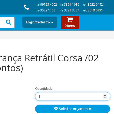
99123 4062
3321 1610
3522 6442
(54)
(54)
(54)
3522 1708
3321 3587
3519 0191
(54)
(54)
(54)
Login/Cadastro
0 itens
ança Retrátil Corsa /02
ontos)
Quantidade
Solicitar orçamento