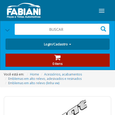
Login/Cadastro
0 itens
Você está em:
Home
Acessórios, acabamentos
Emblemas em alto relevo, adesivados e resinados
Emblemas em alto relevo (linha vw)