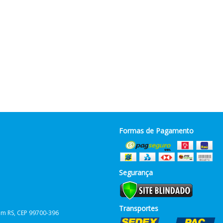
Formas de Pagamento
Segurança
Transportes
him RS, CEP 99700-396