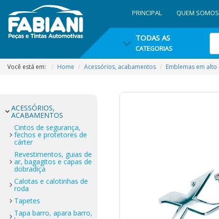
PRINCIPAL
QUEM SOMOS
TODAS AS
CATEGORIAS
Você está em:
Home
Acessórios, acabamentos
Emblemas em alto 
ACESSÓRIOS,
ACABAMENTOS
Cintos de segurança,
fechos e protetores de
cárter
Revestimentos, guias de
ar, bagagitos e capas de
dobradiça
Calotas e calotinhas de
roda
Tapetes
Tapa barro, apara barro,