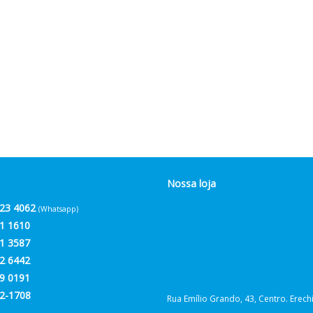
Nossa loja
23 4062
(Whatsapp)
1 1610
1 3587
2 6442
9 0191
2-1708
Rua Emílio Grando, 43, Centro. Erec