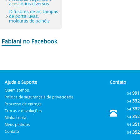
acessórios diversos
Difusores de ar, tampas
de porta luvas,
molduras de painéis
Fabiani
no Facebook
Ajuda e Suporte
Contato
Quem somos
991
54
Política de segurança e de privacidade
332
54
Processo de entrega
332
54
Trocas e devoluções
352
54
Minha conta
351
Meus pedidos
54
Contato
352
54