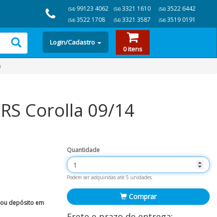
99123 4062
3321 1610
3522 6442
(54)
(54)
(54)
3522 1708
3321 3587
3519 0191
(54)
(54)
(54)
Login/Cadastro
0 itens
)
S Corolla 09/14
Quantidade
Podem ser adquiridas até 5 unidades.
Comprar
 ou depósito em
Frete e prazo de entrega: