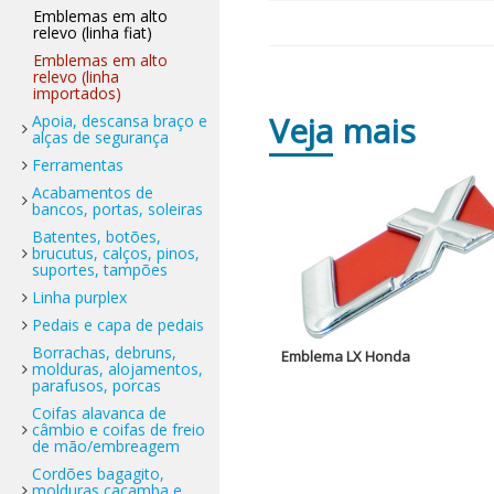
Emblemas em alto
relevo (linha fiat)
Emblemas em alto
relevo (linha
importados)
Veja
mais
Apoia, descansa braço e
alças de segurança
Ferramentas
Acabamentos de
bancos, portas, soleiras
Batentes, botões,
brucutus, calços, pinos,
suportes, tampões
Linha purplex
Pedais e capa de pedais
Borrachas, debruns,
Emblema LX Honda
molduras, alojamentos,
parafusos, porcas
Coifas alavanca de
câmbio e coifas de freio
de mão/embreagem
Cordões bagagito,
molduras caçamba e