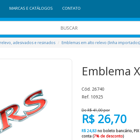
MARCAS E CATÁLOGOS
CONTATO
relevo, adesivados e resinados
Emblemas em alto relevo (linha importados
Emblema XR
Cód. 26740
Ref. 10925
De R$ 41,00 por
R$ 26,70
R$ 24,83
no boleto bancário, PIX
conta (
7% de desconto
)