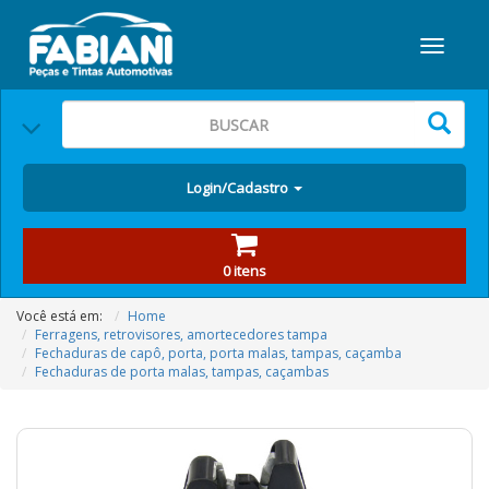
Login/Cadastro
0 itens
Você está em:
Home
Ferragens, retrovisores, amortecedores tampa
Fechaduras de capô, porta, porta malas, tampas, caçamba
Fechaduras de porta malas, tampas, caçambas