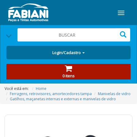
Login/Cadastro
0 itens
Você está em:
Home
Ferragens, retrovisores, amortecedores tampa
Manivelas de vidro
Gatilhos, maçanetas internas e externas e manivelas de vidro