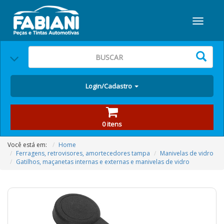
Login/Cadastro
0 itens
Você está em:
Home
Ferragens, retrovisores, amortecedores tampa
Manivelas de vidro
Gatilhos, maçanetas internas e externas e manivelas de vidro