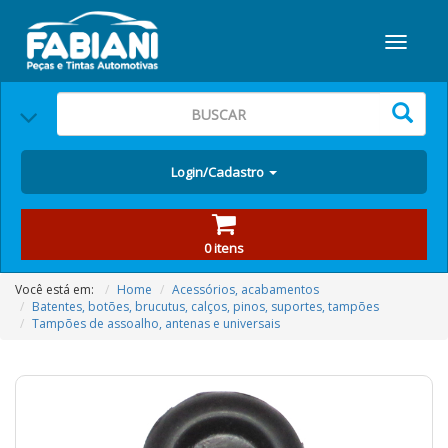
Login/Cadastro
0 itens
Você está em:
Home
Acessórios, acabamentos
Batentes, botões, brucutus, calços, pinos, suportes, tampões
Tampões de assoalho, antenas e universais