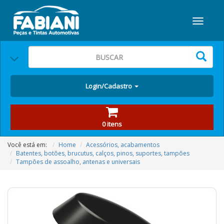
Login/Cadastro
0 itens
Você está em:
Home
Acessórios, acabamentos
Batentes, botões, brucutus, calços, pinos, suportes, tampões
Tampões de assoalho, antenas e universais