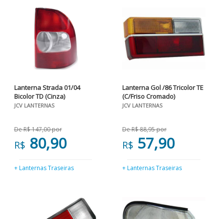
Lanterna Strada 01/04
Lanterna Gol /86 Tricolor TE
Bicolor TD (Cinza)
(C/Friso Cromado)
JCV LANTERNAS
JCV LANTERNAS
De R$ 147,00 por
De R$ 88,95 por
80,90
57,90
R$
R$
+ Lanternas Traseiras
+ Lanternas Traseiras