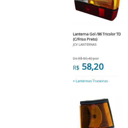
Lanterna Gol /86 Tricolor TD
(C/Friso Preto)
JCV LANTERNAS
De R$ 89,40 por
58,20
R$
+ Lanternas Traseiras