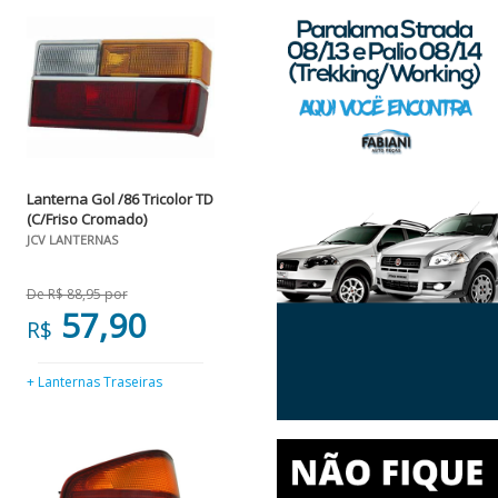
Lanterna Gol /86 Tricolor TD
(C/Friso Cromado)
JCV LANTERNAS
De R$ 88,95 por
57,90
R$
+ Lanternas Traseiras