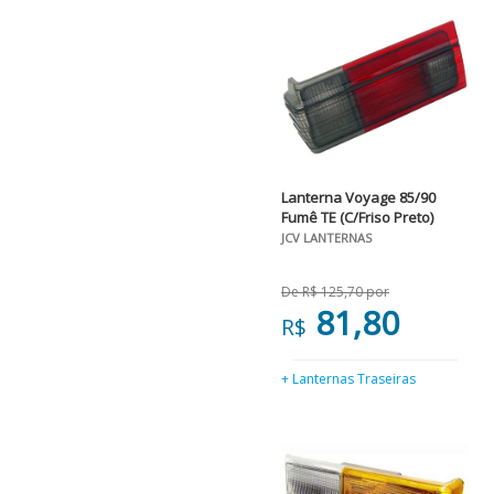
Lanterna Voyage 85/90
Fumê TE (C/Friso Preto)
JCV LANTERNAS
De R$ 125,70 por
81,80
R$
+ Lanternas Traseiras