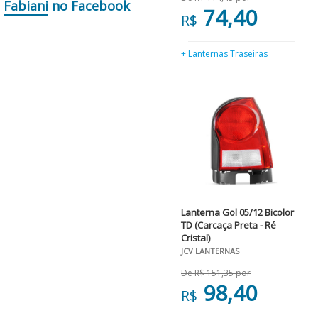
Fabiani
no Facebook
74,40
R$
+ Lanternas Traseiras
Lanterna Gol 05/12 Bicolor
TD (Carcaça Preta - Ré
Cristal)
JCV LANTERNAS
De R$ 151,35 por
98,40
R$