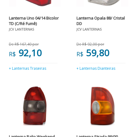
Lanterna Uno 04/14 Bicolor
Lanterna Opala 88/ Cristal
TD (C/Ré Fumê)
DD
JCV LANTERNAS
JCV LANTERNAS
De R$ 167,40 por
De R$ 92,00 por
92,10
59,80
R$
R$
+ Lanternas Traseiras
+ Lanternas Dianteiras
Lanterna Palio Weekend
Lanterna Strada 99/00