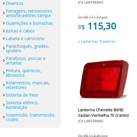
JCV LANTERNAS
Diversos
Ferragens, retrovisores,
amortecedores tampa
De R$ 177,30 por
115,30
Guarnições e borrachas
R$
Juntas e cabos
Lataria e carroceria
+ Lanternas Traseiras
Parachoques, grades,
spoilers
Parafusos, porcas e
arruelas
Pintura, químicos,
abrasivos
Rolamentos, mancais,
retentores
Sistema de freio
Sistema elétrico,
iluminação
Lanterna Chevette 80/82
Suspensão, transmissão,
Sedan Vermelha TE (Canto)
coxins
JCV LANTERNAS
De R$ 114,45 por