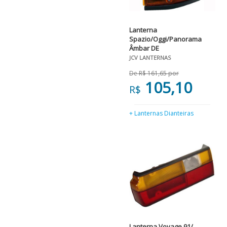
Lanterna
Spazio/Oggi/Panorama
Âmbar DE
JCV LANTERNAS
De R$ 161,65 por
105,10
R$
+ Lanternas Dianteiras
Lanterna Voyage 91/