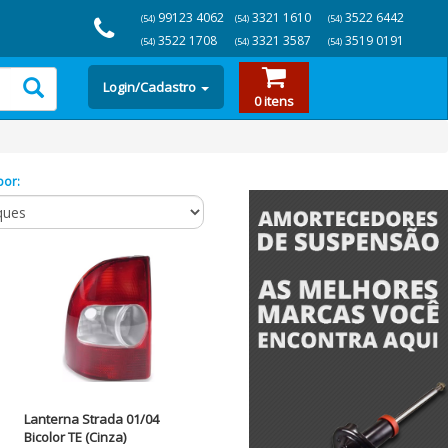
99123 4062
3321 1610
3522 6442
(54)
(54)
(54)
3522 1708
3321 3587
3519 0191
(54)
(54)
(54)
Login/Cadastro
0 itens
por:
Lanterna Strada 01/04
Bicolor TE (Cinza)