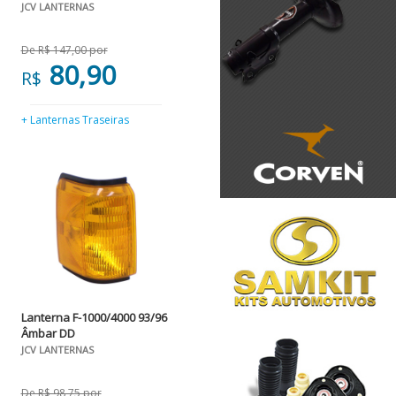
JCV LANTERNAS
De R$ 147,00 por
80,90
R$
+ Lanternas Traseiras
Lanterna F-1000/4000 93/96
Âmbar DD
JCV LANTERNAS
De R$ 98,75 por