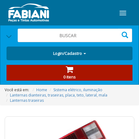
Login/Cadastro
0 itens
Você está em:
Home
Sistema elétrico, iluminação
Lanternas dianteiras, traseiras, placa, teto, lateral, mala
Lanternas traseiras