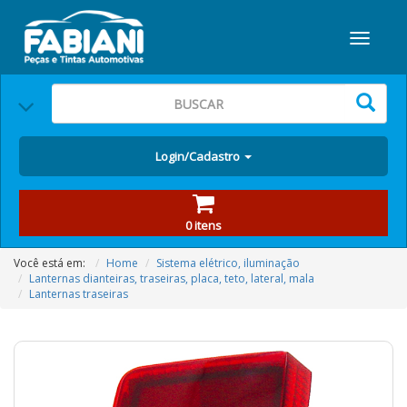
Login/Cadastro
0 itens
Você está em:
Home
Sistema elétrico, iluminação
Lanternas dianteiras, traseiras, placa, teto, lateral, mala
Lanternas traseiras